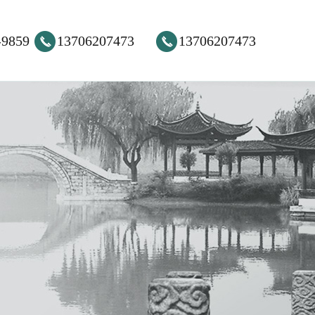
-9859
13706207473
13706207473