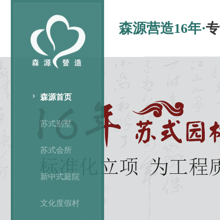
森源营造16年·
专
森源首页
苏式别墅
苏式会所
新中式庭院
文化度假村